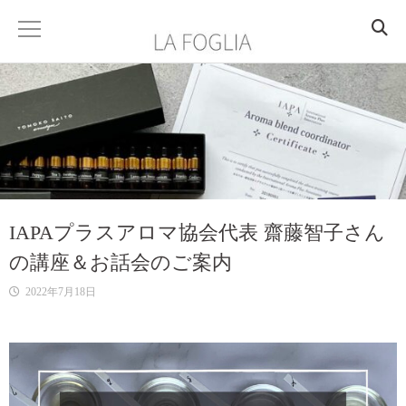
HOME
ABOUT
PROFILE
IAPAプラスアロマ協会代表 齋藤智子さん
ACCESS
の講座＆お話会のご案内
SERVICE
2022年7月18日
香りを楽しむ
香りを学ぶ