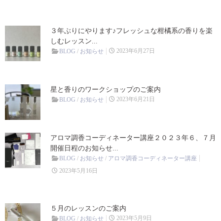
香りを活かす
３年ぶりにやります♪フレッシュな柑橘系の香りを楽
BLOG
しむレッスン...
2023年6月27日
BLOG
/
お知らせ
お知らせ
サロンのこと
星と香りのワークショップのご案内
2023年6月21日
BLOG
/
お知らせ
精油のこと
CONTACT
アロマ調香コーディネーター講座２０２３年６、７月
開催日程のお知らせ...
BLOG
/
お知らせ
/
アロマ調香コーディネーター講座
2023年5月16日
５月のレッスンのご案内
2023年5月9日
BLOG
/
お知らせ