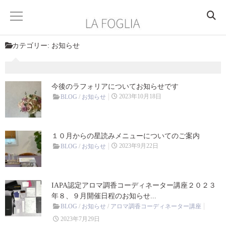
カテゴリー:
お知らせ
HOME
ABOUT
今後のラフォリアについてお知らせです
2023年10月18日
BLOG
/
お知らせ
PROFILE
ACCESS
１０月からの星読みメニューについてのご案内
2023年9月22日
BLOG
/
お知らせ
SERVICE
香りを楽しむ
IAPA認定アロマ調香コーディネーター講座２０２３
年８、９月開催日程のお知らせ￼...
香りを学ぶ
BLOG
/
お知らせ
/
アロマ調香コーディネーター講座
2023年7月29日