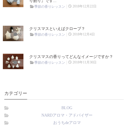
0
り創り』です...
香りを活かす
2018年12月22日
季節の香りレッスン
BLOG
クリスマスといえばクローブ？
お知らせ
2018年12月4日
0
季節の香りレッスン
サロンのこと
クリスマスの香りってどんなイメージですか？
精油のこと
2018年11月30日
0
季節の香りレッスン
CONTACT
カテゴリー
BLOG
NARDアロマ・アドバイザー
おうちdeアロマ