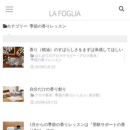
カテゴリー:
季節の香りレッスン
HOME
ABOUT
香り（精油）のすばらしさをまずは体感してほしい
はじめてのアロマテラピー
/
アロマ香水
/
季節の香りレッスン
PROFILE
0
2019年5月2日
ACCESS
自分だけの香り創り
SERVICE
0
アロマ香水
/
季節の香りレッスン
/
未分類
香りを楽しむ
2019年4月17日
香りを学ぶ
1月からの季節の香りレッスンは『受験サポートの香